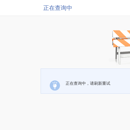
正在查询中
正在查询中，请刷新重试