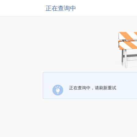
正在查询中
正在查询中，请刷新重试